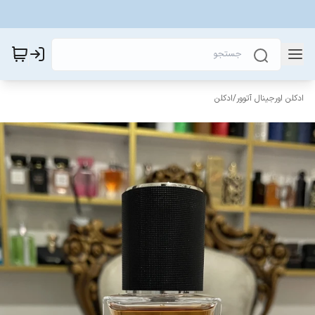
ادکلن اورجینال آتوور
/
ادکلن