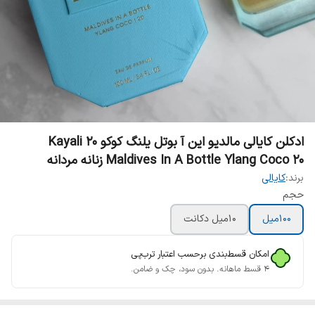
ادکلن کایالی مالدیو این آ بوتل یلنگ کوکو 20 Kayali
Maldives In A Bottle Ylang Coco 20 زنانه مردانه
برند:
کایالی
حجم
100میل
10میل دکانت
امکان قسط‌بندی برحسب اعتبار ترب‌پی
۴ قسط ماهانه. بدون سود، چک و ضامن.