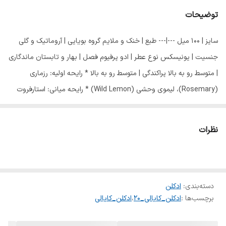
توضیحات
سایز | 100 میل ---|--- طبع | خنک و ملایم گروه بویایی | آروماتیک و گلی
جنسیت | یونیسکس نوع عطر | ادو پرفیوم فصل | بهار و تابستان ماندگاری
| متوسط رو به بالا پراکندگی | متوسط رو به بالا * رایحه اولیه: رزماری
(Rosemary)، لیموی وحشی (Wild Lemon) * رایحه میانی: استارفروت
(Starfruit)، شکوفه موز (Banana Blossom)، یلنگ‌یلنگ (Ylang-Ylang)
* رایحه پایه: شیر نارگیل (Coconut Milk)
نظرات
دسته‌بندی
:
ادکلن
برچسب‌ها :
ادکلن_کایالی_20
،
ادکلن_کایالی