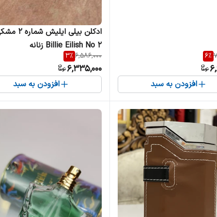
ادکلن بیلی ایلیش شمار
Billie Eilish No 2 زنانه
3
%
6,586,000
6
%
7
6,335,000
6,
افزودن به سبد
افزودن به سبد