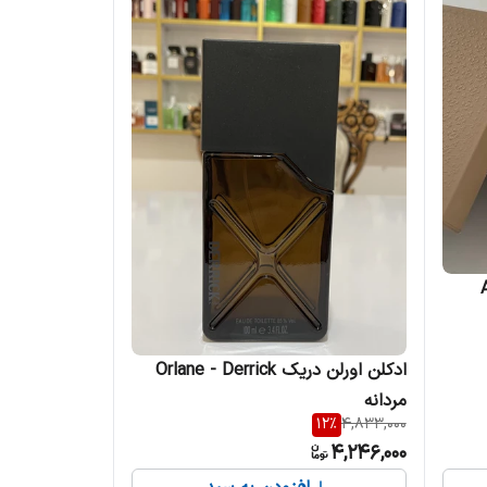
Am
ادکلن اورلن دریک Orlane - Derrick
مردانه
12
%
4,833,000
4,246,000