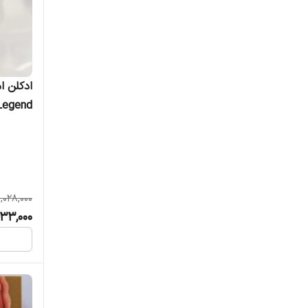
روژا
زرجوف
ژان پل گوتیه
Legend مردانه(اصلی فرانس
شرکتی وکینگ
شنل
شیخ کلاسیک
,028,000
33,000
فرانسیس کورکجان
فنک
کارنر بارسلونا