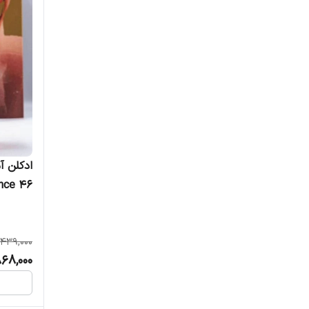
کارون
کازاموراتی
کایالی
کرید
کلایو کریستین
idance 46
کلینیک
کیلیان
,439,000
گرلن
868,000
گوچی