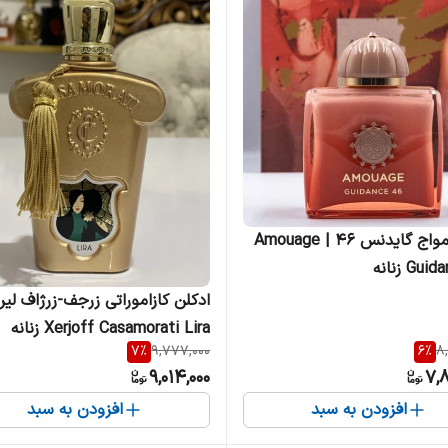
ادکلن آمواج گایدنس 46 | Amouage
Gu زنانه
ادکلن کازاموراتی زرجف-زرژاف لیرا
Xerjoff Casamorati Lira زنانه
7
%
9,777,000
6
%
8
9,014,000
7,
افزودن به سبد
افزودن به سبد