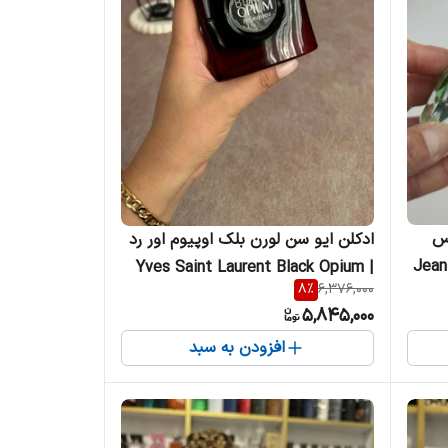
یس
ادکلن ایو سن لورن بلک اوپیوم اور رد
Jean P
| Yves Saint Laurent Black Opium
8
%
6,376,000
Over Red زنانه
5,845,000
افزودن به سبد