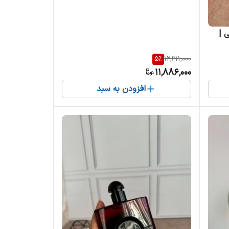
ه 2 مشکی |
5
%
12,611,000
11,886,000
افزودن به سبد