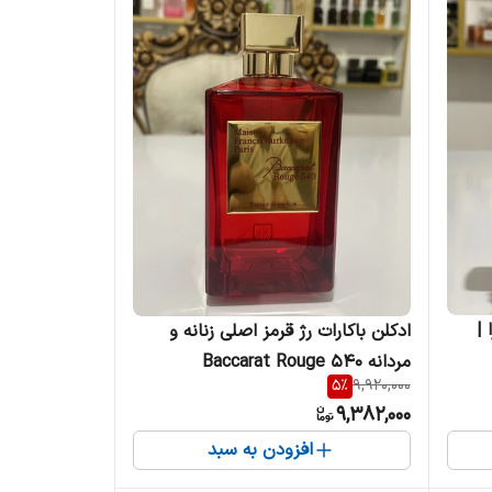
 |
ادکلن باکارات رژ قرمز اصلی زنانه و
مردانه Baccarat Rouge 540
5
%
9,920,000
9,382,000
افزودن به سبد