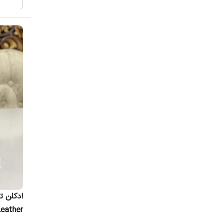
بیلی آیلیش
پاکو رابان
پرادا
پنهالیگونز
تامفورد
توماس کاسمالا
تیروز
تیزیانا ترنزی
جسیکاتوین
scan Leather