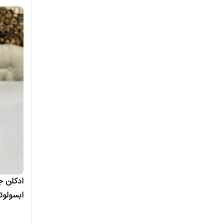
گیفت
لالیک
لانکوم
له لابو
لویی ویتون
لیکوییدز ایمجینریز
مارک جاکوبز
مانسرا
ادکلن ج
ممو
bsolutely
مونت بلنک