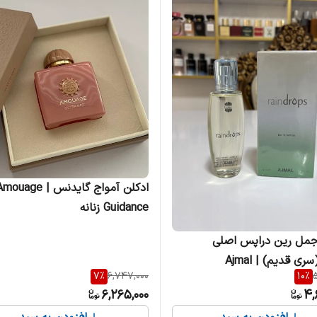
ادکلن آمواج گایدنس | ouage
Guidance زنانه
جمل رین دراپس اصلی
اماراتی(سری قدیم) | Ajmal
7
%
6,747,000
10
%
5
نانه
6,265,000
4,