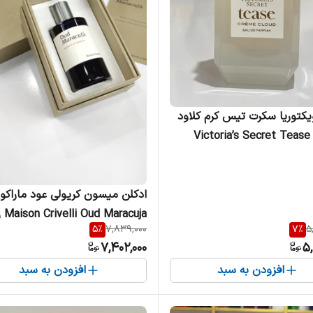
یکتوریا سکرت تیس کرم کلاود
Victoria’s Secret Teas
ادکلن میسون کریولی عود ماراکوج
aracuja
5
%
7,839,000
7
%
5
مردانه
7,402,000
5,
افزودن به سبد
افزودن به سبد