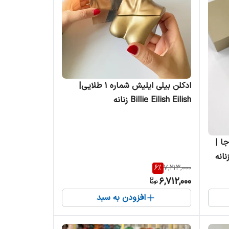
ادکلن بیلی ایلیش شماره 1 طلایی|
Billie Eilish Eilish زنانه
ا |
Maison Crivelli Oud M زنانه
6
%
7,213,000
6,712,000
افزودن به سبد