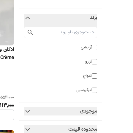
برند
آرایشی
ادکلن و
e Crème
آزارو
Cloud زنانه
آمواج
ابرکرومبی
,554,000
ارتوپاریسی
113,000
موجودی
اماراتی
محدوده قیمت
امپر