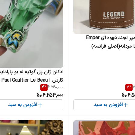
ادکلن امپر لجند قهوه ای Emper
ه)
ادکلن ژان پل گوتیه له بو پارادا
گاردن | aul Gaultier Le Beau
4
%
6,560,000
7
%
7
Paradise Garden مردانه
6,253,000
6,5
افزودن به سبد
افزودن به سبد