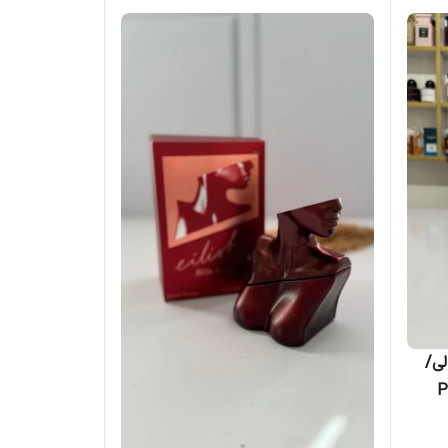
لی/
Par