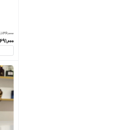
جکس بوگارت
جورجیا آرمانی
جو مالون
,136,000
691,000
جیوانچی
چنل
د مارلی
دولچه گابانا
دیور
دیویدوف
رالف لورن