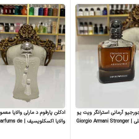
ورجیو آرمانی استرانگر ویت یو
ادکلن پارفوم د مارلی والایا معمو
ابسولوتلی | Giorgio Armani Stronger
والایا اکسکلویسیف | fums de
with You A مردانه
Marly Valaya زنانه