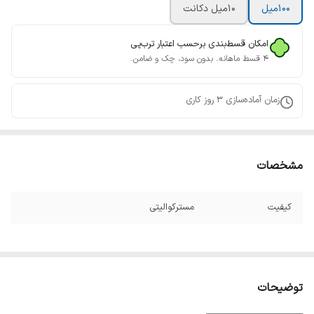
100میل
10میل دکانت
امکان قسط‌بندی برحسب اعتبار ترب‌پی
۴ قسط ماهانه. بدون سود، چک و ضامن.
زمان آماده‌سازی
3
روز کاری
مشخصات
کیفیت
مسترکوالیتی
توضیحات