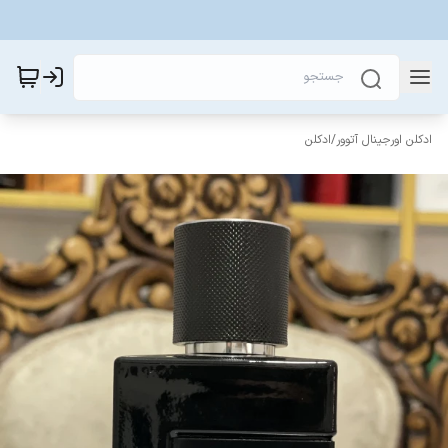
ادکلن اورجینال آتوور
/
ادکلن