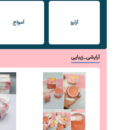
آزارو
آمواج
آرایشی_زیبایی