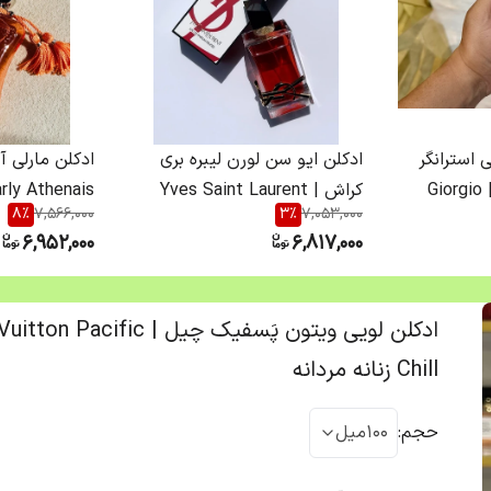
 استرانگر
ادکلن ایو سن لورن لیبره بری
ویت یو اسپایسس | Giorgio
کراش | Yves Saint Laurent
rly Athenais
8
%
7,566,000
3
%
7,053,000
Armani 
Libre Berry Crush زنانه
زنانه
6,952,000
6,817,000
ادکلن لویی ویتون پَسفیک چیل | acific
Chill زنانه مردانه
حجم
:
100میل