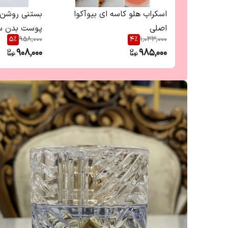
اسکراب هلو کاسه ای بیوآکوا
بستنی روشن ک
اصلی
پوست بدن سادور 
5
%
958,000
4
%
1,033,000
908,000
985,000