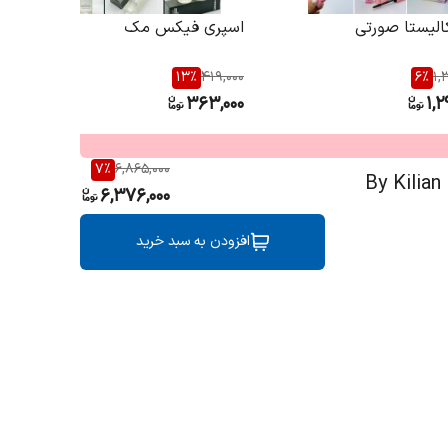
الیستا صورتی
اسپری فیکس مک
13
%
419,000
6
%
1,
363,000
1,2
7
%
6,865,000
ر دش By Kilian Blue Moon
6,376,000
افزودن به سبد خرید