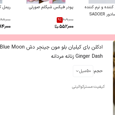
ننده و نرم کننده
پودر فیکس شیگلم صورتی
ریمل ک
SADOER
388,000
9
%
609,000
94,000
552,000
ادکلن بای کیلیان بلو مون جینجِ
Ginger Dash زنانه مردانه
حجم
:
50میل
کیفیت
:
مسترکوالیتی