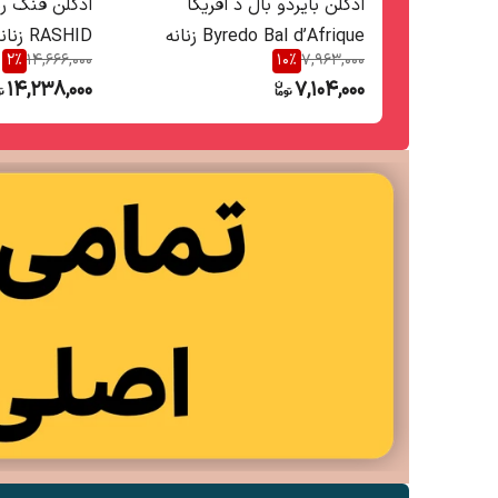
ادکلن بایردو بال د افریکا
Byredo Bal d’Afrique زنانه
RASHID زنانه مردانه
2
%
14,666,000
10
%
7,963,000
مردانه
14,238,000
7,104,000