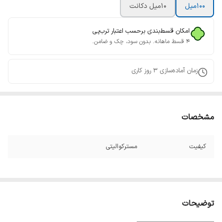
100میل
10میل دکانت
امکان قسط‌بندی برحسب اعتبار ترب‌پی
۴ قسط ماهانه. بدون سود، چک و ضامن.
زمان آماده‌سازی
3
روز کاری
مشخصات
کیفیت
مسترکوالیتی
توضیحات