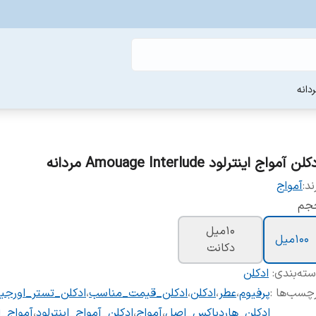
دانه
لن آمواج اینترلود Amouage Interlude مردانه
ند:
آمواج
جم
10میل
100میل
دکانت
ته‌بندی
:
ادکلن
چسب‌ها :
پرفیوم
،
عطر
،
ادکلن
،
ادکلن_قیمت_مناسب
،
ادکلن_تستر_اورجین
ادکلن_هاردباکس_اصل
،
آمواج
،
ادکلن_آمواج_اینترلود
،
آمواج_ا