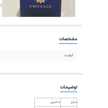
ک
مشخصات
کیفیت
توضیحات
سایز
100میل