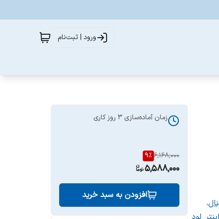
ورود | ثبت‌نام
زمان آماده‌سازی
3
روز کاری
9
%
6,168,000
5,588,000
افزودن به سبد خرید
ال
،
ینتر_لود