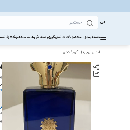
دسته‌بندی محصولات
خانه
پیگیری سفارش
همه محصولات
زنانه
مر
ادکلن اورجینال آتوور
/
ادکلن
ادک
بر
ح
دس
بر