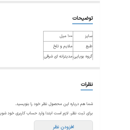
توضیحات
سایز
100 میل
طبع
ملایم و تلخ
گروه بویایی
مدیترانه ای شرقی
عطار
جنسیت
مردانه
نظرات
نوع عطر
ادو پرفیوم
فصل
چهار فصل
شما هم درباره این محصول نظر خود را بنویسید.
ماندگاری
خوب
برای ثبت نظر، لازم است ابتدا وارد حساب کاربری خود شوید
پراکندگی
خوب
افزودن نظر