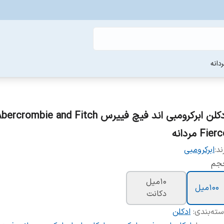
دانه
ادکلن ابرکرومبی اند فیچ فییرس ercrombie and Fitch
Fier مردانه
ند:
ابرکرومبی
جم
10میل
100میل
دکانت
ته‌بندی
:
ادکلن