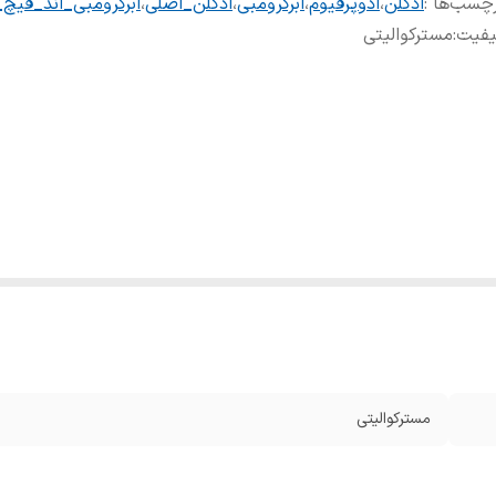
چسب‌ها :
ادکلن
،
ادوپرفیوم
،
ابرکرومبی
،
ادکلن_اصلی
،
ابرکرومبی_اند_فیچ
یفیت
:
مسترکوالیتی
مسترکوالیتی