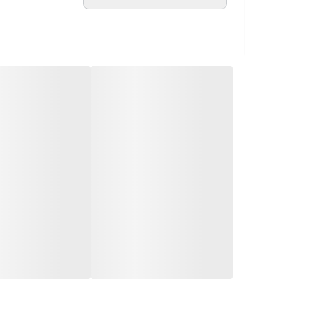
رایحه اولیه : نعنا – سیب – لیمو
رایحه میانی : یاسمن-رزماری-رز
رایحه پایه : خس خس -رز – رزوود