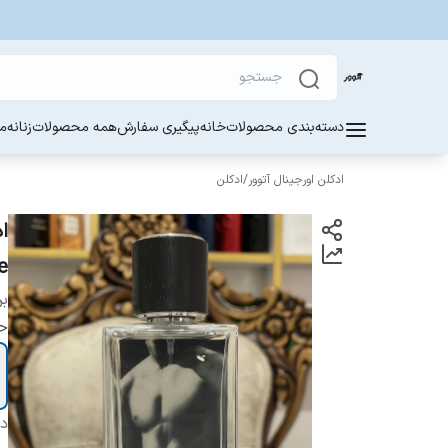
دسته‌بندی محصولات
خانه
پیگیری سفارش
همه محصولات
زنانه
مر
ادکلن اورجینال آتوور
/
ادکلن
ce
بر
ح
دس