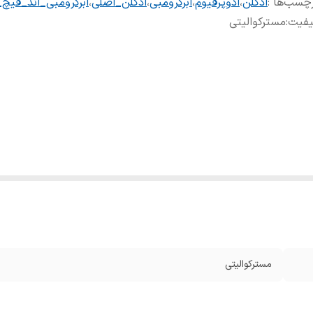
چسب‌ها :
ادکلن
،
ادوپرفیوم
،
ابرکرومبی
،
ادکلن_اصلی
،
ابرکرومبی_اند_فیچ
یفیت
:
مسترکوالیتی
مسترکوالیتی