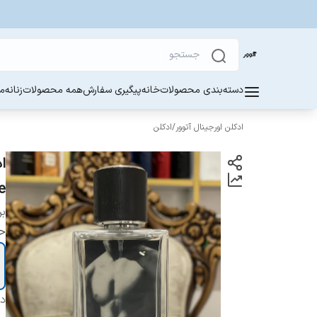
دسته‌بندی محصولات
خانه
پیگیری سفارش
همه محصولات
زنانه
مر
ادکلن اورجینال آتوور
/
ادکلن
ce
بر
ح
دس