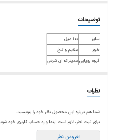
توضیحات
سایز
100 میل
طبع
ملایم و تلخ
گروه بویایی
مدیترانه ای شرقی
عطار
جنسیت
مردانه
نظرات
نوع عطر
ادو پرفیوم
فصل
چهار فصل
شما هم درباره این محصول نظر خود را بنویسید.
ماندگاری
خوب
برای ثبت نظر، لازم است ابتدا وارد حساب کاربری خود شوید
پراکندگی
خوب
افزودن نظر