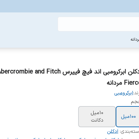
دانه
ادکلن ابرکرومبی اند فیچ فییرس ercrombie and Fitch
Fier مردانه
ند:
ابرکرومبی
جم
10میل
100میل
دکانت
ته‌بندی
:
ادکلن