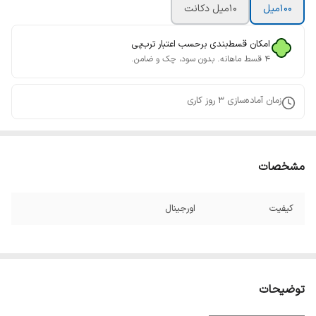
100میل
10میل دکانت
امکان قسط‌بندی برحسب اعتبار ترب‌پی
۴ قسط ماهانه. بدون سود، چک و ضامن.
زمان آماده‌سازی
3
روز کاری
مشخصات
کیفیت
اورجینال
توضیحات