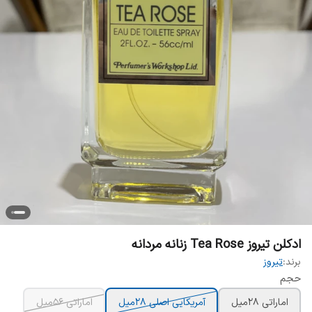
ادکلن تیروز Tea Rose زنانه مردانه
برند:
تیروز
حجم
اماراتی 28میل
آمریکایی اصلی 28میل
اماراتی 56میل