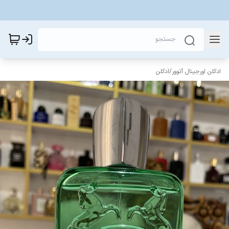
ادکلن اورجینال آتوور
/
ادکلن