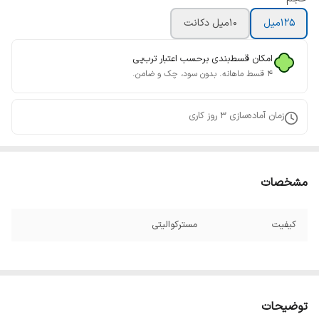
125میل
10میل دکانت
امکان قسط‌بندی برحسب اعتبار ترب‌پی
۴ قسط ماهانه. بدون سود، چک و ضامن.
زمان آماده‌سازی
3
روز کاری
مشخصات
کیفیت
مسترکوالیتی
توضیحات