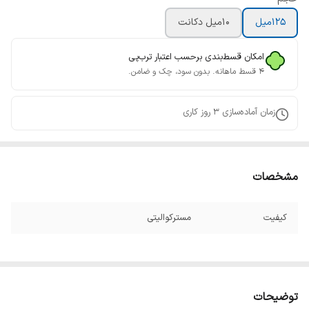
125میل
10میل دکانت
امکان قسط‌بندی برحسب اعتبار ترب‌پی
۴ قسط ماهانه. بدون سود، چک و ضامن.
زمان آماده‌سازی
3
روز کاری
مشخصات
کیفیت
مسترکوالیتی
توضیحات