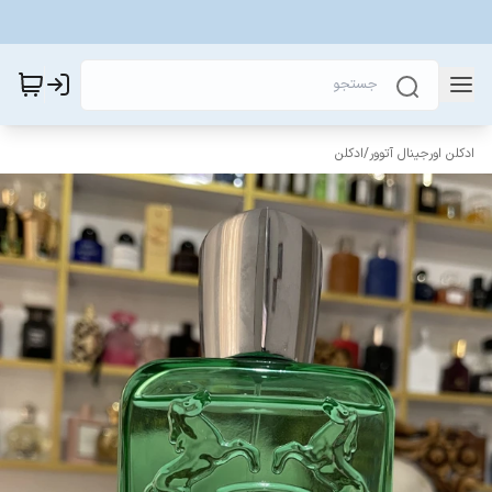
ادکلن اورجینال آتوور
/
ادکلن