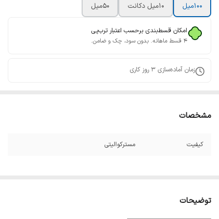
100میل
10میل دکانت
50میل
امکان قسط‌بندی برحسب اعتبار ترب‌پی
۴ قسط ماهانه. بدون سود، چک و ضامن.
زمان آماده‌سازی
3
روز کاری
مشخصات
کیفیت
مسترکوالیتی
توضیحات