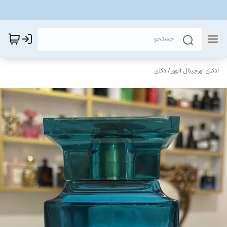
ادکلن اورجینال آتوور
/
ادکلن