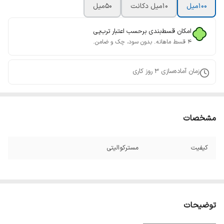
100میل
10میل دکانت
50میل
امکان قسط‌بندی برحسب اعتبار ترب‌پی
۴ قسط ماهانه. بدون سود، چک و ضامن.
زمان آماده‌سازی
3
روز کاری
مشخصات
کیفیت
مسترکوالیتی
توضیحات