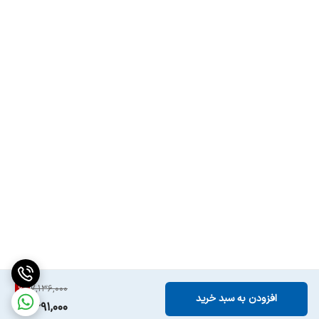
6
%
7,136,000
افزودن به سبد خرید
6,691,000