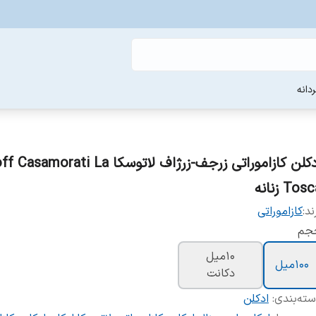
دانه
ادکلن کازاموراتی زرجف-زرژاف لاتوسکا morati La
Tos زنانه
ند:
کازاموراتی
جم
10میل
100میل
دکانت
ته‌بندی
:
ادکلن