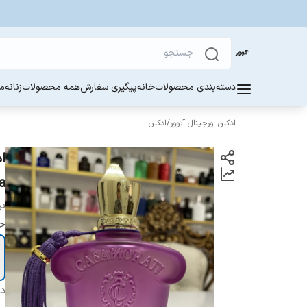
دسته‌بندی محصولات
خانه
پیگیری سفارش
همه محصولات
زنانه
مر
ادکلن اورجینال آتوور
/
ادکلن
ca
بر
ح
دس