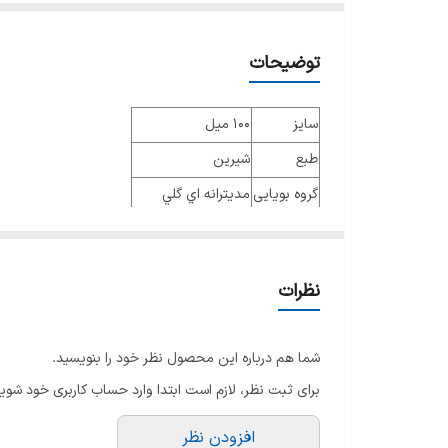
توضیحات
سایز
100 میل
طبع
شیرین
گروه بویایی
مديترانه اي گلي
عطار
Barbara Zoebelein
جنسیت
زنانه
نظرات
نوع عطر
ادو پرفیوم
فصل
تمام فصول
شما هم درباره این محصول نظر خود را بنویسید.
ماندگاری
بسیار طولانی مدت
برای ثبت نظر، لازم است ابتدا وارد حساب کاربری خود شوید
پراکندگی
خوب
افزودن نظر