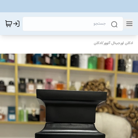
ادکلن اورجینال آتوور
/
ادکلن