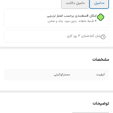
100میل
10میل دکانت
امکان قسط‌بندی برحسب اعتبار ترب‌پی
۴ قسط ماهانه. بدون سود، چک و ضامن.
زمان آماده‌سازی
3
روز کاری
مشخصات
کیفیت
مسترکوالیتی
توضیحات