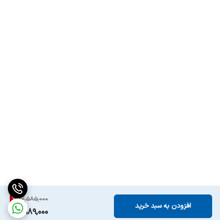
7
%
7,585,000
افزودن به سبد خرید
6,989,000