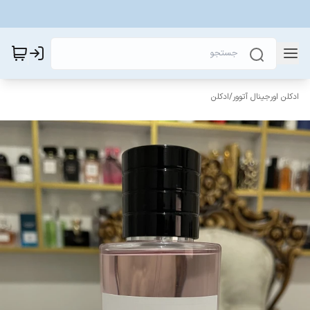
ادکلن اورجینال آتوور
/
ادکلن