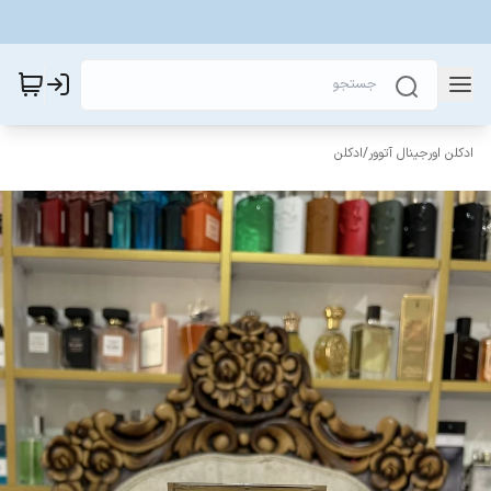
ادکلن اورجینال آتوور
/
ادکلن