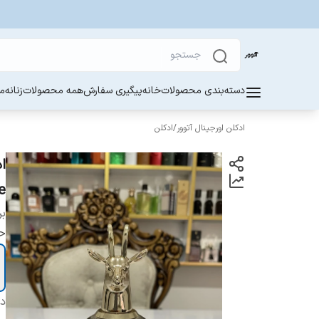
دسته‌بندی محصولات
خانه
پیگیری سفارش
همه محصولات
زنانه
مر
ادکلن اورجینال آتوور
/
ادکلن
ce
بر
ح
دس