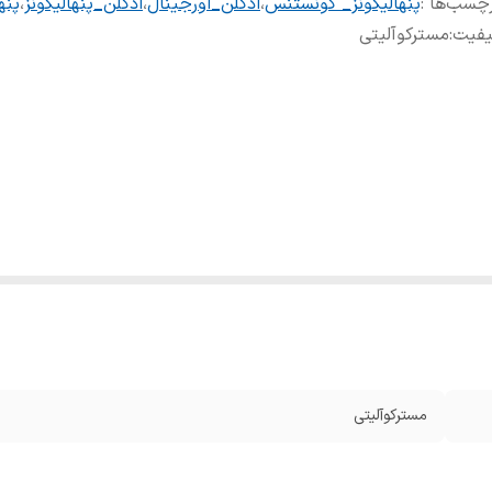
چسب‌ها :
پنهالیگونز_ کونستنس
،
ادکلن_اورجینال
،
ادکلن_پنهالیگونز
،
پنه
یفیت
:
مسترکوآلیتی
مسترکوآلیتی