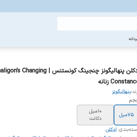
دانه
ادکلن پنهالیگونز چنجینگ کونستنس | s Changing
Constan زنانه
ند:
پنهالیگونز
جم
10ميل
75ميل
دکانت
ته‌بندی
:
ادکلن