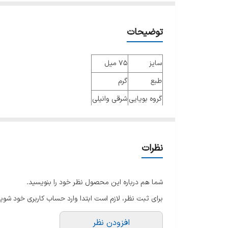
توضیحات
سایز
75 میل
طبع
گرم
گروه بویایی
شرقی وانیلی
عطار
جنسیت
زنانه
نظرات
نوع عطر
ادو پرفیوم
فصل
فصول سرد
شما هم درباره این محصول نظر خود را بنویسید.
ماندگاری
متوسط
برای ثبت نظر، لازم است ابتدا وارد حساب کاربری خود شوید
پراکندگی
متوسط
افزودن نظر