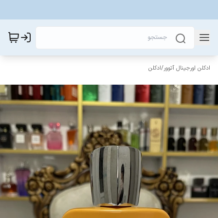
ادکلن اورجینال آتوور
/
ادکلن