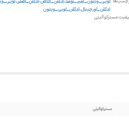
چسب‌ها :
لویی_ویتون_آمبر_نومد
،
ادکلن_خاص
،
ادکلن_اصلی
،
لویی_وی
ادکلن_اورجینال
،
ادکلن_لویی_ویتون
یفیت
:
مسترکوآلیتی
مسترکوآلیتی