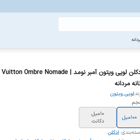
دانه
ادکلن لویی ویتون آمبر نومد | ton Ombre Nomade
انه مردانه
ند:
لویی ویتون
جم
10ميل
100ميل
دکانت
ته‌بندی
:
ادکلن