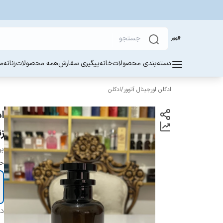
دسته‌بندی محصولات
خانه
پیگیری سفارش
همه محصولات
زنانه
مر
ادکلن اورجینال آتوور
/
ادکلن
زن
بر
ح
دس