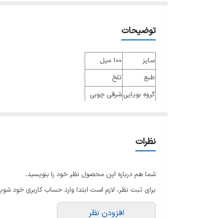
توضیحات
سایز
100 میل
طبع
تلخ
گروه بویایی
شرقی چوبی
عطار
ژاک کاوالیه
جنسیت
زنانه و مردانه
نظرات
نوع عطر
ادو پرفیوم
فصل
فصول سرد
شما هم درباره این محصول نظر خود را بنویسید.
ماندگاری
بسیار عالی
برای ثبت نظر، لازم است ابتدا وارد حساب کاربری خود شوید
پراکندگی
بسیار عالی
افزودن نظر