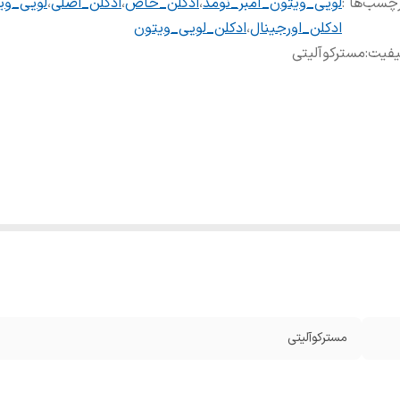
چسب‌ها :
لویی_ویتون_آمبر_نومد
،
ادکلن_خاص
،
ادکلن_اصلی
،
لویی_وی
ادکلن_اورجینال
،
ادکلن_لویی_ویتون
یفیت
:
مسترکوآلیتی
مسترکوآلیتی