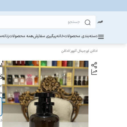
دسته‌بندی محصولات
خانه
پیگیری سفارش
همه محصولات
زنانه
مر
ادکلن اورجینال آتوور
/
ادکلن
زن
بر
ح
دس