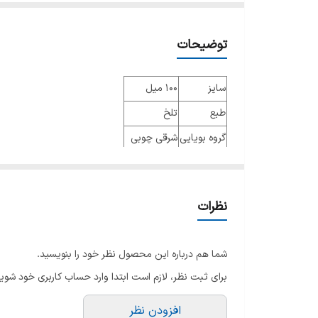
توضیحات
سایز
100 میل
طبع
تلخ
گروه بویایی
شرقی چوبی
عطار
ژاک کاوالیه
جنسیت
زنانه و مردانه
نظرات
نوع عطر
ادو پرفیوم
فصل
فصول سرد
شما هم درباره این محصول نظر خود را بنویسید.
ماندگاری
بسیار عالی
برای ثبت نظر، لازم است ابتدا وارد حساب کاربری خود شوید
پراکندگی
بسیار عالی
افزودن نظر