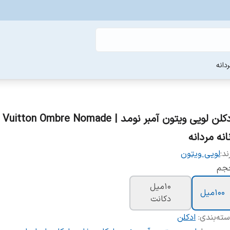
دانه
ادکلن لویی ویتون آمبر نومد | ton Ombre Nomade
انه مردانه
ند:
لویی ویتون
جم
10ميل
100ميل
دکانت
ته‌بندی
:
ادکلن