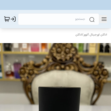
ادکلن اورجینال آتوور
/
ادکلن