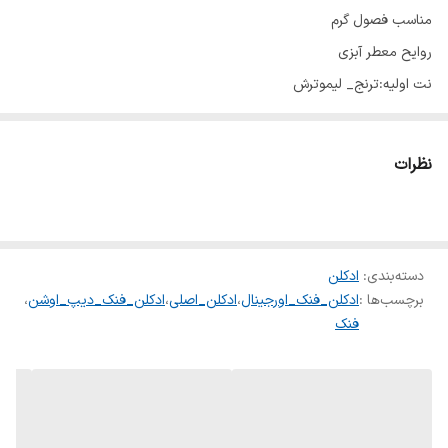
مناسب فصول گرم
روایح معطر آبزی
نت اولیه:ترنج_ لیموترش
نت میانی:سالویا اسکلاریا_صمغ گالبانیوم_اسطوخودوس
نت پایه:کهربا_خزه درخت بلوط
نظرات
دسته‌بندی
:
ادکلن
برچسب‌ها :
ادکلن_فنک_اورجینال
،
ادکلن_اصلی
،
ادکلن_فنک_دیپ_اوشن
،
فنک