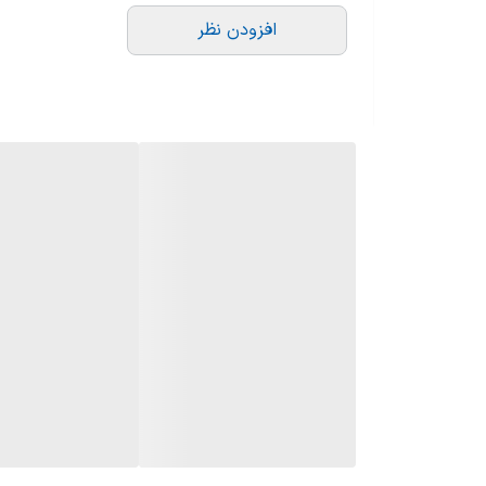
افزودن نظر
رایحه اولیه: ترنج، پرتقال
رایحه میانی: رز، سدر، یاس، آلو، تمشک
رایحه پایه: دانه تونکا، لوبان، مشک، کهربا، نعناع 