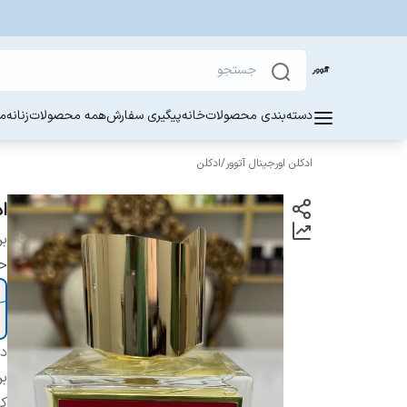
دسته‌بندی محصولات
خانه
پیگیری سفارش
همه محصولات
زنانه
مر
ادکلن اورجینال آتوور
/
ادکلن
ادک
بر
ح
دس
بر
ک