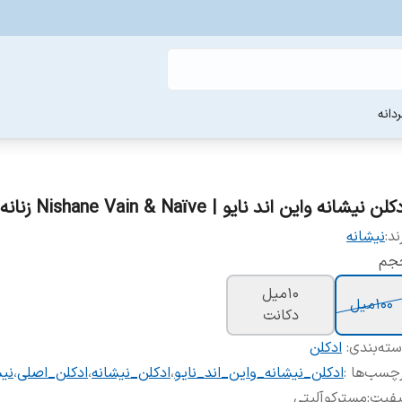
دانه
لن نیشانه واین اند نایو | Nishane Vain & Naïve زنانه مردانه
ند:
نیشانه
جم
10ميل
100ميل
دکانت
ته‌بندی
:
ادکلن
چسب‌ها :
ادکلن_نیشانه_واین_اند_نایو
،
ادکلن_نیشانه
،
ادکلن_اصلی
،
نیش
یفیت
:
مسترکوآلیتی