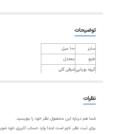
توضیحات
سایز
100 میل
طبع
معتدل
گروه بویایی
شرقی گلی
عطار
کریس موریس
جنسیت
مردانه زنانه
نظرات
نوع عطر
اکستریت پرفیوم
فصل
فصول گرم و معتدل
شما هم درباره این محصول نظر خود را بنویسید.
ماندگاری
خیلی زیاد
برای ثبت نظر، لازم است ابتدا وارد حساب کاربری خود شوید
پراکندگی
خیلی زیاد