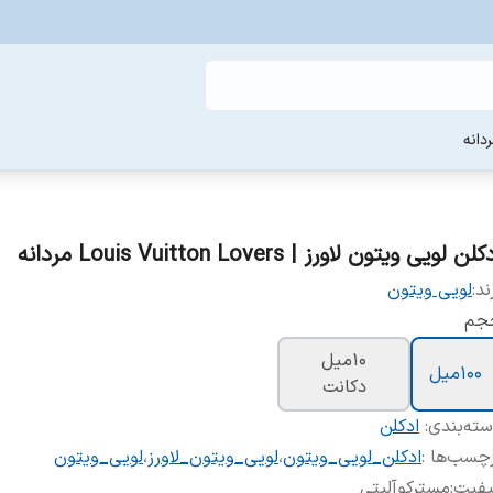
دانه
لن لویی ویتون لاورز | Louis Vuitton Lovers مردانه
ند:
لویی ویتون
جم
10میل
100میل
دکانت
ته‌بندی
:
ادکلن
چسب‌ها :
ادکلن_لویی_ویتون
،
لویی_ویتون_لاورز
،
لویی_ویتون
یفیت
:
مسترکوآلیتی