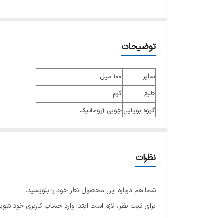
توضیحات
سایز
100 میل
طبع
گرم
گروه بویایی
چوبی-آروماتیک
عطار
ژاک کاوالیه بلترود، کمیل کاوالیه
جنسیت
مردانه
نظرات
نوع عطر
ادو پرفیوم
فصل
تمامی فصول
شما هم درباره این محصول نظر خود را بنویسید.
ماندگاری
بالا
برای ثبت نظر، لازم است ابتدا وارد حساب کاربری خود شوید
پراکندگی
متوسط