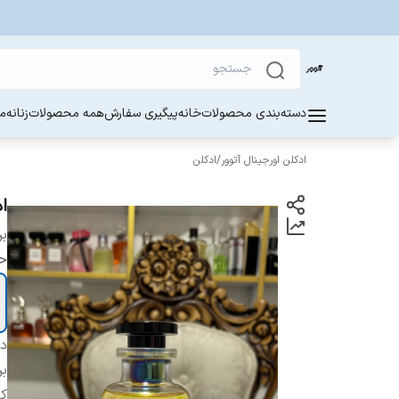
دسته‌بندی محصولات
خانه
پیگیری سفارش
همه محصولات
زنانه
مر
ادکلن اورجینال آتوور
/
ادکلن
ادک
بر
ح
دس
بر
ک