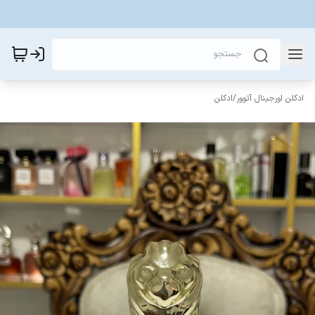
ادکلن اورجینال آتوور
/
ادکلن