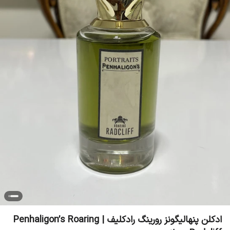
ادکلن پنهالیگونز رورینگ رادکلیف | Penhaligon’s Roaring