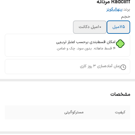
Radcliff مردانه
برند:
پنهالیگونز
حجم
75میل
10میل دکانت
امکان قسط‌بندی برحسب اعتبار ترب‌پی
۴ قسط ماهانه. بدون سود، چک و ضامن.
زمان آماده‌سازی
3
روز کاری
مشخصات
کیفیت
مسترکوآلیتی