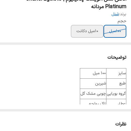
Platinum مردانه
برند:
شنل
حجم
100میل
10میل دکانت
توضیحات
سایز
۱۰۰ میل
طبع
شیرین
گروه بویایی
چوبی مشک گل
عطار
ژاک پولجه
جنسیت
مردانه
نظرات
نوع عطر
ادو تویلت