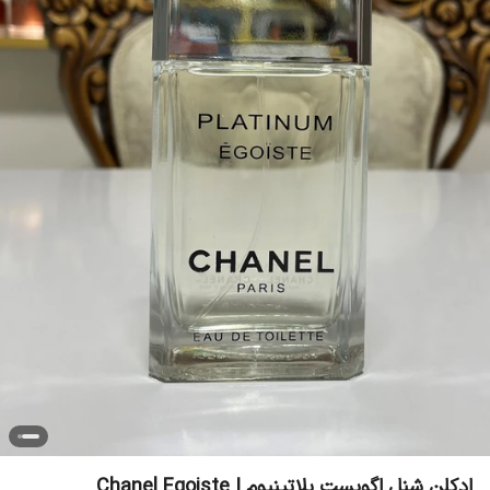
ادکلن شنل اگویست پلاتینیوم | Chanel Egoiste