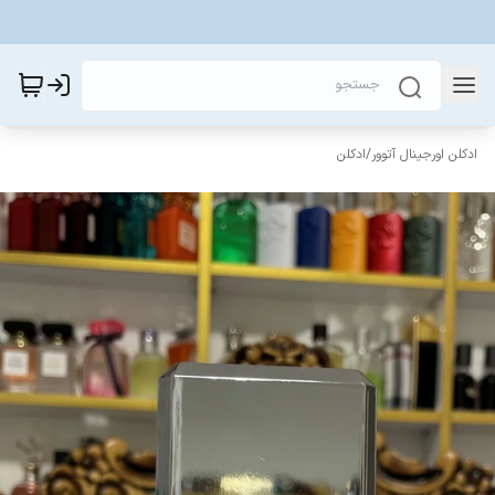
ادکلن اورجینال آتوور
/
ادکلن