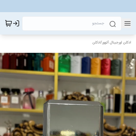
ادکلن اورجینال آتوور
/
ادکلن