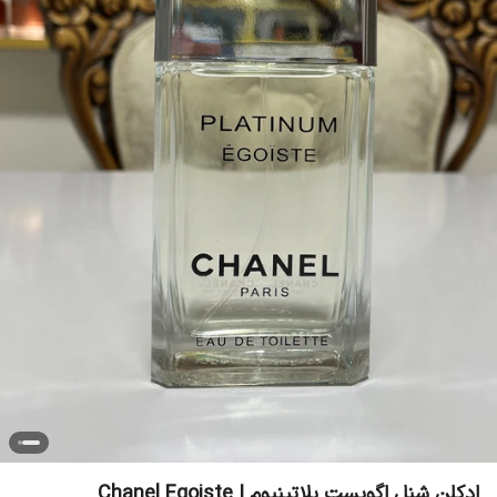
ادکلن شنل اگویست پلاتینیوم | Chanel Egoiste