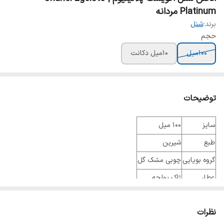
Platinum مردانه
برند:
شنل
حجم
100میل
10میل دکانت
توضیحات
سایز
۱۰۰ میل
طبع
شیرین
گروه بویایی
چوبی مشک گل
عطار
ژاک پولجه
جنسیت
مردانه
نظرات
نوع عطر
ادو تویلت