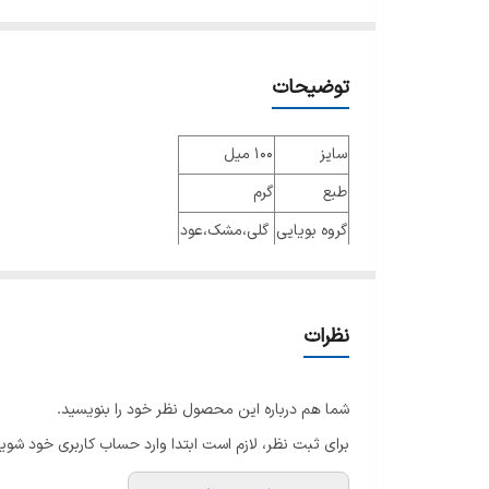
توضیحات
سایز
100 میل
طبع
گرم
گروه بویایی
گلی،مشک،عود
عطار
جنسیت
مردانه زنانه
نظرات
نوع عطر
ادوپرفیوم
فصل
فصول سرد
شما هم درباره این محصول نظر خود را بنویسید.
ماندگاری
خوب
برای ثبت نظر، لازم است ابتدا وارد حساب کاربری خود شوید
پراکندگی
خوب