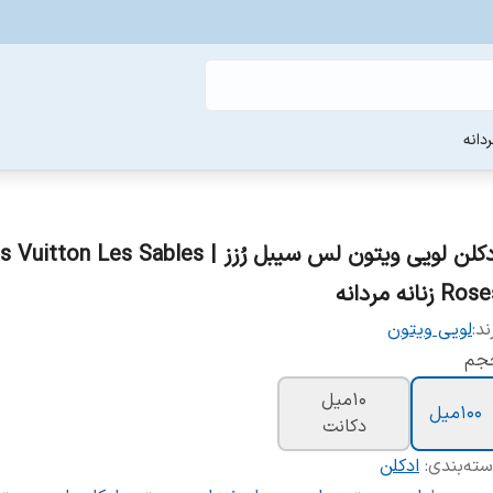
دانه
ادکلن لویی ویتون لس سیبل رُزز | tton Les Sables
Ro زنانه مردانه
ند:
لویی ویتون
جم
10میل
100میل
دکانت
ته‌بندی
:
ادکلن