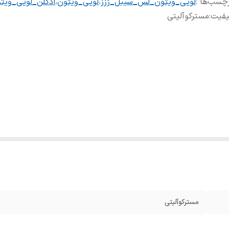
چسب‌ها :
لویی_ویتون_لس_سیبل_رُزز
،
لویی_ویتون
،
ادکلن_لویی_ویت
یفیت
:
مسترکوآلیتی
مسترکوآلیتی