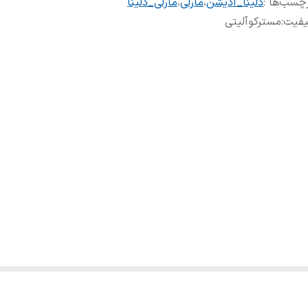
چسب‌ها :
دلینا_آدیشن
،
مارلی
،
مارلی_دلینا
یفیت
:
مسترکوآلیتی