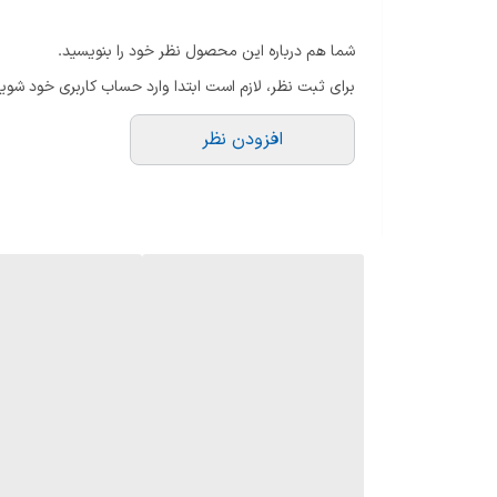
فصل
فصول گرم و معتدل
شما هم درباره این محصول نظر خود را بنویسید.
ماندگاری
بالا
برای ثبت نظر، لازم است ابتدا وارد حساب کاربری خود شوید
پراکندگی
خوب
افزودن نظر
رایحه اولیه:
لیچی (Lychee)، ترنج (Bergamot)، ریواس (Rhubarb)
رایحه میانی:
رز می (May Rose)، صد‌تومانی (Peony)، وانیل (Vanilla)
رایحه پایه:
مشک سفید (White Musk)، کشمران (Cashmeran)، وتیور (Vetiver)