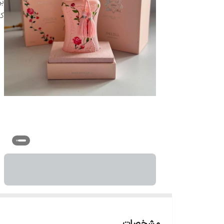
بر
ک
مشخصات