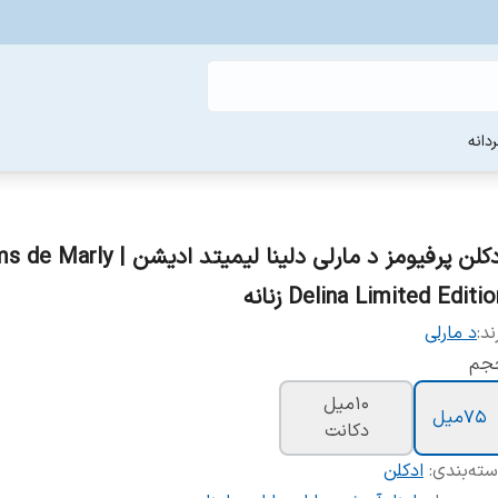
دانه
ادکلن پرفیومز د مارلی دلینا لیمیتد ادی
Delina Limited Editi زنانه
ند:
د مارلی
جم
10میل
75میل
دکانت
ته‌بندی
:
ادکلن