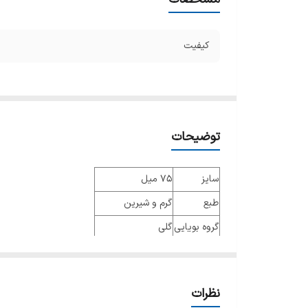
کیفیت
توضیحات
سایز
75 میل
طبع
گرم و شیرین
گروه بویایی
گلی
عطار
کوئنتین بیش
جنسیت
زنانه
نظرات
نوع عطر
ادو پرفیوم