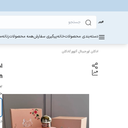
دسته‌بندی محصولات
خانه
پیگیری سفارش
همه محصولات
زنانه
مر
ادکلن اورجینال آتوور
/
ادکلن
on
بر
ح
دس