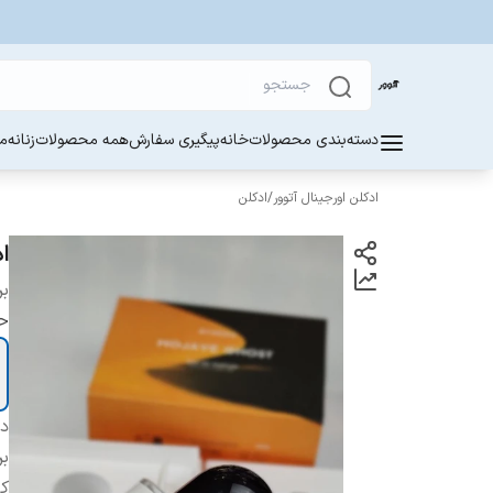
دسته‌بندی محصولات
خانه
پیگیری سفارش
همه محصولات
زنانه
مر
ادکلن اورجینال آتوور
/
ادکلن
ادک
بر
ح
دس
بر
ک