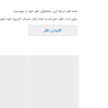
فصل
فصول گرم
شما هم درباره این محصول نظر خود را بنویسید.
ماندگاری
بسیار خوب
برای ثبت نظر، لازم است ابتدا وارد حساب کاربری خود شوید
پراکندگی
متوسط
افزودن نظر
رایحه اولیه : گل ختی , ساپودیلا
رایحه میانی
:
بنفشه , مگنولیا , چوب صندل سفید
رایحه پایه : عنبر , سدر