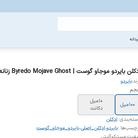
دانه
لن بایردو موجاو گوست | Byredo Mojave Ghost زنانه مردانه
ند:
بایردو
جم
10میل
100میل
دکانت
ته‌بندی
:
ادکلن
چسب‌ها :
بایردو
،
ادکلن_اصلی
،
بایردو_موجاو_گوست
یفیت
:
مسترکوآلیتی