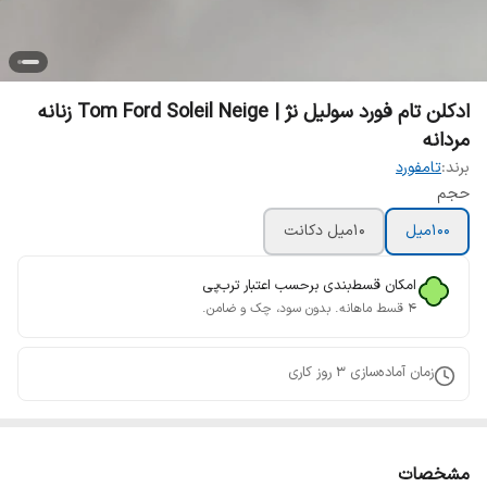
ادکلن تام فورد سولیل نژ | Tom Ford Soleil Neige زنانه
مردانه
برند:
تامفورد
حجم
100میل
10میل دکانت
امکان قسط‌بندی برحسب اعتبار ترب‌پی
۴ قسط ماهانه. بدون سود، چک و ضامن.
زمان آماده‌سازی
3
روز کاری
مشخصات