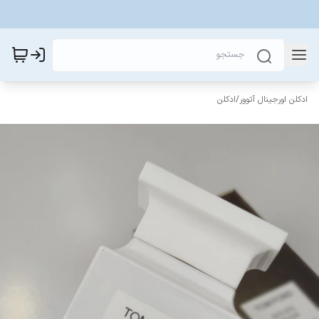
ادکلن اورجینال آتوور
/
ادکلن