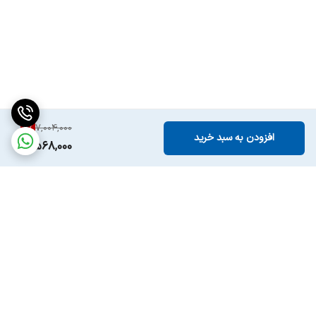
6
%
7,004,000
افزودن به سبد خرید
6,568,000
برگشت به بالا