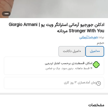
ادکلن جورجیو آرمانی استرانگر ویت یو | Giorgio Armani
Stronger With You مردانه
برند:
جورجیا آرمانی
حجم
100میل
10میل دکانت
امکان قسط‌بندی برحسب اعتبار ترب‌پی
۴ قسط ماهانه. بدون سود، چک و ضامن.
زمان آماده‌سازی
3
روز کاری
مشخصات