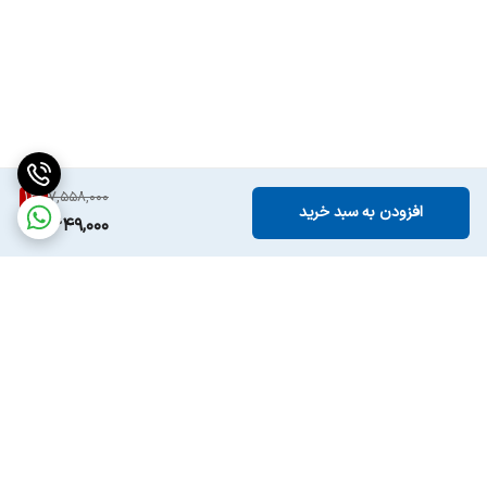
12
%
7,558,000
افزودن به سبد خرید
6,649,000
برگشت به بالا