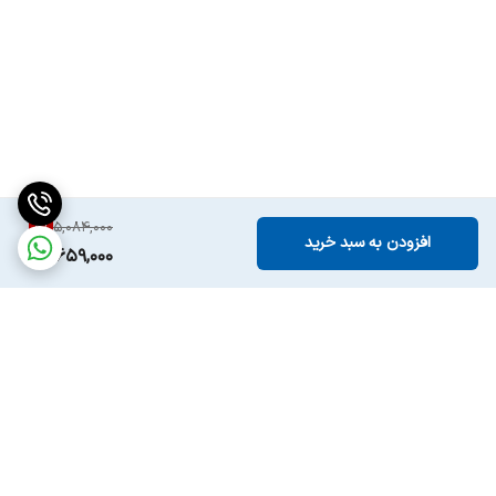
8
%
5,084,000
افزودن به سبد خرید
4,659,000
برگشت به بالا