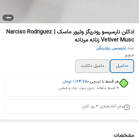
ادکلن نارسیسو رودریگز وتیور ماسک | Narciso Rodriguez
Vetiver Musc زنانه مردانه
برند:
نارسیس رودریگرز
حجم
100میل
10میل دکانت
هر قسط با ترب‌پی:
۱٬۱۶۴٬۷۵۰
تومان
۴ قسط ماهانه. بدون سود، چک و ضامن.
زمان آماده‌سازی
3
روز کاری
مشخصات