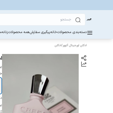
دسته‌بندی محصولات
خانه
پیگیری سفارش
همه محصولات
زنانه
مر
ادکلن اورجینال آتوور
/
ادکلن
ادک
بر
ح
دس
بر
ک