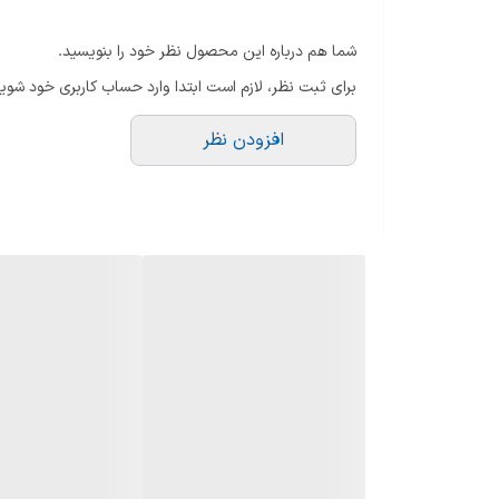
فصل
فصول معتدل و گرم
شما هم درباره این محصول نظر خود را بنویسید.
ماندگاری
خوب
برای ثبت نظر، لازم است ابتدا وارد حساب کاربری خود شوید
پراکندگی
خوب
افزودن نظر
رایحه اولیه: گریپ فروت، لیمو، نت های سبز ، ترنج
رایحه میانی: گل های سفید، یاس، زردآلو ، هلو
رایحه پایه: عنبر، مشک ، سدر