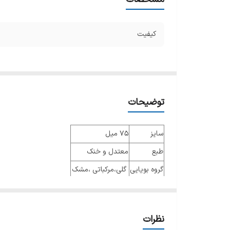
کیفیت
توضیحات
سایز
75 میل
طبع
معتدل و خنک
گروه بویایی
گلی،مرکباتی ،مشک
عطار
جنسیت
زنانه
نظرات
نوع عطر
پرفیوم