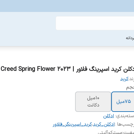
دانه
لن کرید اسپرینگ فلاور | Creed Spring Flower 2023 زنانه
ند:
کرید
جم
10میل
75میل
دکانت
ته‌بندی
:
ادکلن
چسب‌ها :
ادکلن_کرید
،
کرید_اسپرینگر_فلاور
یفیت
:
مسترکوآلیتی