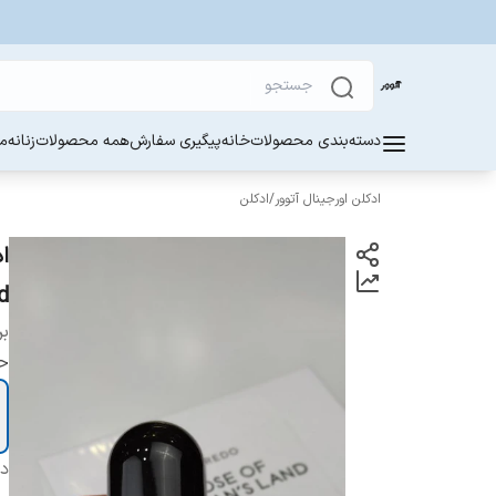
دسته‌بندی محصولات
خانه
پیگیری سفارش
همه محصولات
زنانه
مر
ادکلن اورجینال آتوور
/
ادکلن
Land
بر
ح
دس