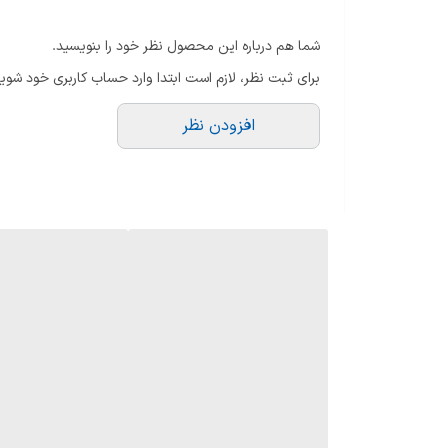
فصل
فصول خنک
شما هم درباره این محصول نظر خود را بنویسید.
ماندگاری
متوسط
برای ثبت نظر، لازم است ابتدا وارد حساب کاربری خود شوید
پراکندگی
متوسط
افزودن نظر
ایحه اولیه: رز ، فلفل صورتی
رایحه میانی: رز ، شکوفه تمشک
رایحه پایه: کهربا، پاپیروس