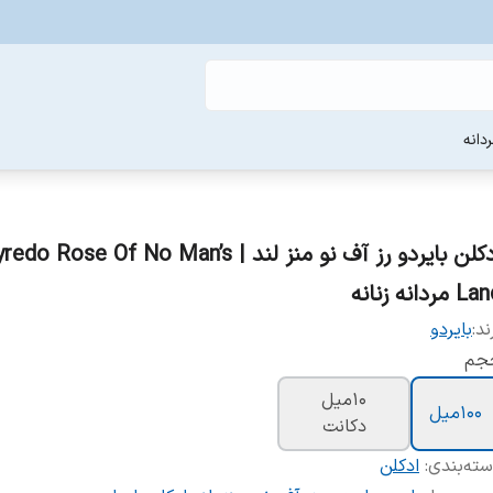
دانه
ادکلن بایردو رز آف نو منز لند | do Rose Of No Man’s
 مردانه زنانه
ند:
بایردو
جم
10میل
100میل
دکانت
ته‌بندی
:
ادکلن