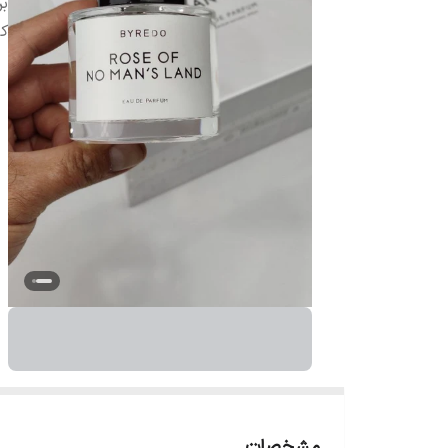
بر
ک
مشخصات