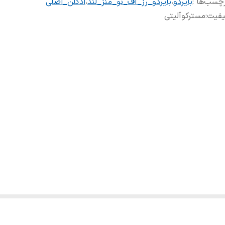
چسب‌ها :
بایردو
،
بایردو_رز_آف_نو_منز_لند
،
ادکلن_اصلی
یفیت
:
مسترکوآلیتی