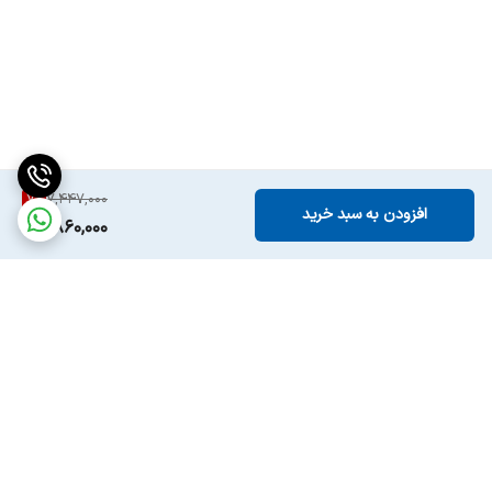
7
%
7,447,000
افزودن به سبد خرید
6,860,000
برگشت به بالا