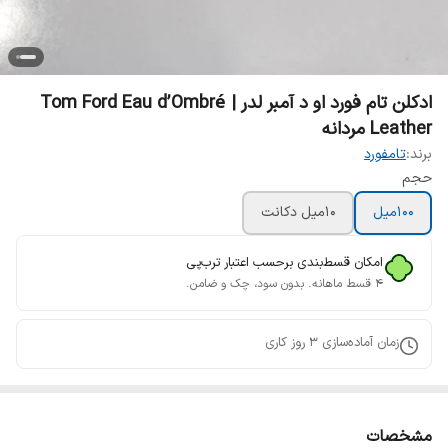
ادکلن تام فورد او د آمبر لدر | Tom Ford Eau d’Ombré
Leather مردانه
برند:
تامفورد
حجم
100میل
10میل دکانت
امکان قسط‌بندی برحسب اعتبار ترب‌پی
۴ قسط ماهانه. بدون سود، چک و ضامن.
زمان آماده‌سازی
3
روز کاری
مشخصات