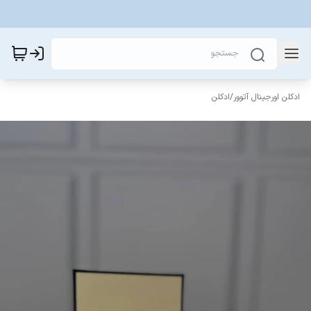
ادکلن اورجینال آتوور
/
ادکلن