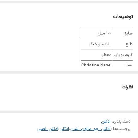
توضیحات
سایز
100 میل
طبع
ملایم و خنک
گروه بویایی
معطر
عطار
Christine Nagel
جنسیت
زنانه و مردانه
نظرات
نوع عطر
ادو کلون
فصل
فصول گرم
ماندگاری
متوسط
پراکندگی
کم
دسته‌بندی
:
ادکلن
برچسب‌ها :
ادکلن_جو_مالون_لندن
،
ادکلن
،
ادکلن_اصلی