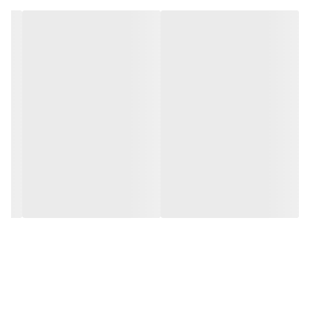
رایحه اولیه: گريپ فروت، نمک
رایحه میانی: جلبک دريايي، مريم گلي
رایحه پایه: مشک گل خطمي