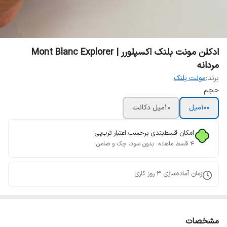
ادکلن مونت بلنک اکسپلورر | Mont Blanc Explorer
مردانه
برند:
مونت بلنک
حجم
100میل
10میل دکانت
امکان قسط‌بندی برحسب اعتبار ترب‌پی
۴ قسط ماهانه. بدون سود، چک و ضامن.
زمان آماده‌سازی
3
روز کاری
مشخصات