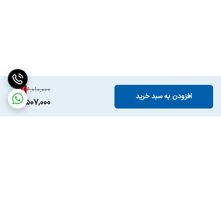
8
%
6,010,000
افزودن به سبد خرید
5,507,000
برگشت به بالا