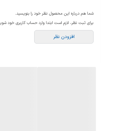
فصل
فصول سرد
شما هم درباره این محصول نظر خود را بنویسید.
ماندگاری
زیاد
برای ثبت نظر، لازم است ابتدا وارد حساب کاربری خود شوید
پراکندگی
بالا
افزودن نظر
رایحه اولیه: لیمو ترش، ترنج، گلابی، اسطوخودوس، نعن
رایحه میانی: سالویا اسکلاریا، دارچین، زیره
رایحه پایه: وانیل، کهربا، سدر، نعناع هندی