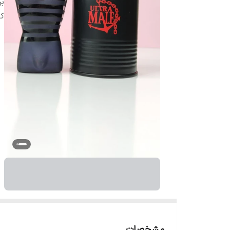
بر
ک
مشخصات