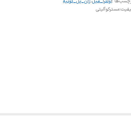
چسب‌ها :
اولترا_میل
،
ژان_پل_گوتیه
یفیت
:
مسترکوآلیتی