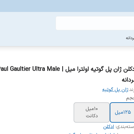
دانه
ادکلن ژان پل گوتیه اولترا میل | tier Ultra Male
ردانه
ند:
ژان پل گوتیه
جم
10میل
125میل
دکانت
ته‌بندی
:
ادکلن