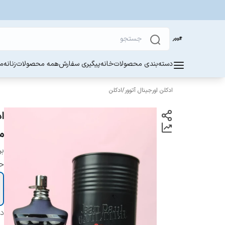
دسته‌بندی محصولات
خانه
پیگیری سفارش
همه محصولات
زنانه
مر
ادکلن اورجینال آتوور
/
ادکلن
م
بر
ح
دس