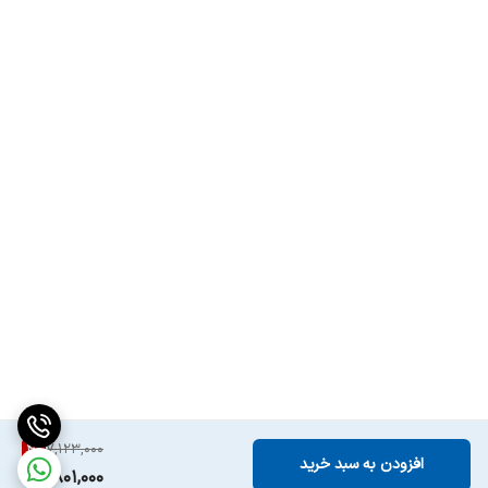
4
%
7,123,000
افزودن به سبد خرید
6,801,000