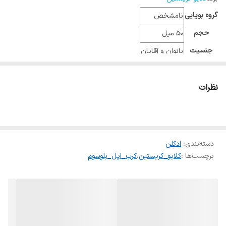
گروه بویایی
نامشخص
حجم
50 میل
جنسیت
بانوان و آقایان
نوع عطر
ادو پرفیوم
طبع
خنک
نظرات
دسته‌بندی
:
ادکلن
برچسب‌ها :
کلایو_کریستین
،
کرب_اپل_بلوسوم