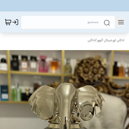
ادکلن اورجینال آتوور
/
ادکلن