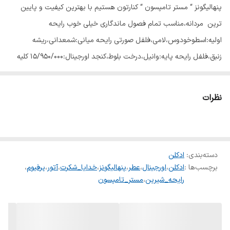
‎پنهالیگونز “ مستر تامپسون “ کنارتون هستیم با بهترین کیفیت و پایین
ترین ‎ مردانه،مناسب تمام فصول ماندگاری خیلی خوب ‎رایحه
اولیه:اسطوخودوس،لامی،فلفل صورتی رایحه میانی:شمعدانی،ریشه
زنبق،فلفل رایحه پایه:وانیل،درخت بلوط،کنجد ‎اورجینال:۱۵/۹۵۰/۰۰۰ کلیه
برندها بصورت اورجینال و هاردباکس میباشد قیمتها رو مقایسه کنید
‎سفارش از طریق واتساپ و تلگرام ‎ارسال رایگان به ‎در صورت عدم رضایت با
نظرات
احترام مرجوع میشود.
دسته‌بندی
:
ادکلن
برچسب‌ها :
ادکلن
،
اورجینال
،
عطر
،
پنهالیگونز
،
خدایا_شکرت
،
آتور
،
پرفیوم
،
رایحه_شیرین
،
مستر_تامپسون