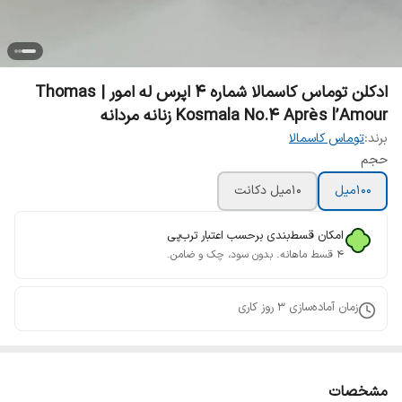
ادکلن توماس کاسمالا شماره ۴ اپرس له امور | Thomas
Kosmala No.4 Après l’Amour زنانه مردانه
برند:
توماس کاسمالا
حجم
100میل
10میل دکانت
امکان قسط‌بندی برحسب اعتبار ترب‌پی
۴ قسط ماهانه. بدون سود، چک و ضامن.
زمان آماده‌سازی
3
روز کاری
مشخصات