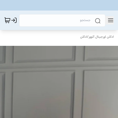
ادکلن اورجینال آتوور
/
ادکلن