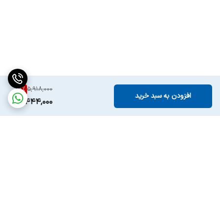
8
%
5,918,000
افزودن به سبد خرید
5,444,000
برگشت به بالا