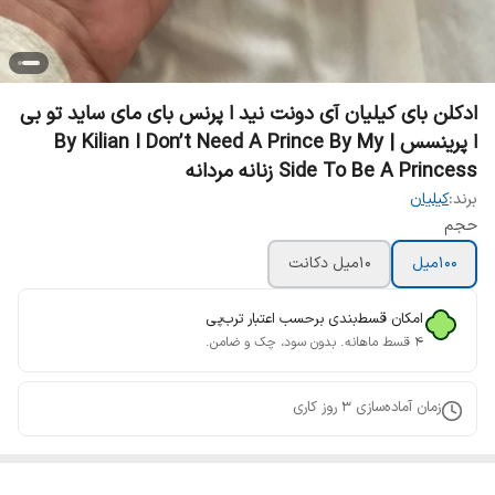
ادکلن بای کیلیان آی دونت نید ا پرنس بای مای ساید تو بی
ا پرینسس | By Kilian I Don’t Need A Prince By My
Side To Be A Princess زنانه مردانه
برند:
کیلیان
حجم
100میل
10میل دکانت
امکان قسط‌بندی برحسب اعتبار ترب‌پی
۴ قسط ماهانه. بدون سود، چک و ضامن.
زمان آماده‌سازی
3
روز کاری