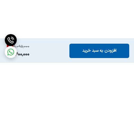
8
%
8,095,000
افزودن به سبد خرید
7,400,000
برگشت به بالا