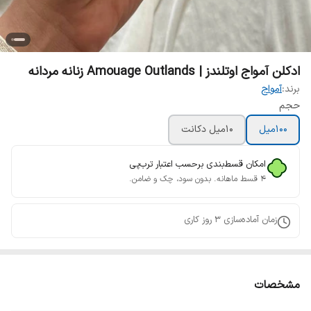
ادکلن آمواج اوتلندز | Amouage Outlands زنانه مردانه
برند:
آمواج
حجم
100میل
10میل دکانت
امکان قسط‌بندی برحسب اعتبار ترب‌پی
۴ قسط ماهانه. بدون سود، چک و ضامن.
زمان آماده‌سازی
3
روز کاری
مشخصات