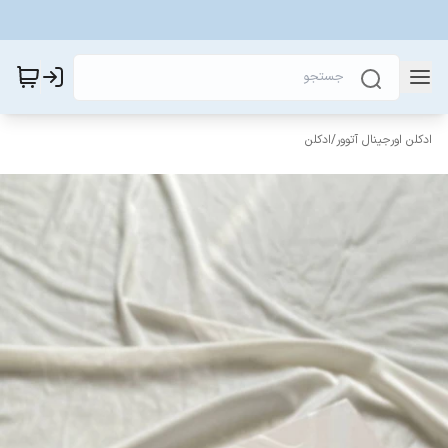
ادکلن اورجینال آتوور
/
ادکلن