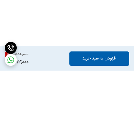
7
%
6,584,000
افزودن به سبد خرید
6,113,000
برگشت به بالا