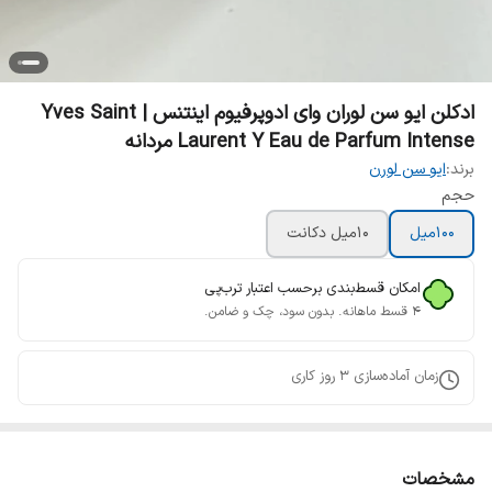
ادکلن ایو سن لوران وای ادوپرفیوم اینتنس | Yves Saint
Laurent Y Eau de Parfum Intense مردانه
برند:
ایو سن لورن
حجم
100میل
10میل دکانت
امکان قسط‌بندی برحسب اعتبار ترب‌پی
۴ قسط ماهانه. بدون سود، چک و ضامن.
زمان آماده‌سازی
3
روز کاری
مشخصات