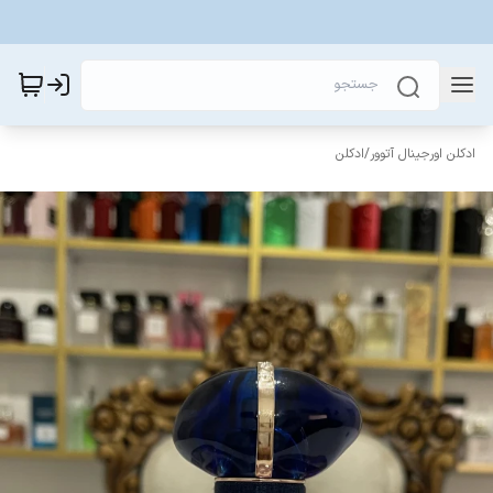
ادکلن اورجینال آتوور
/
ادکلن