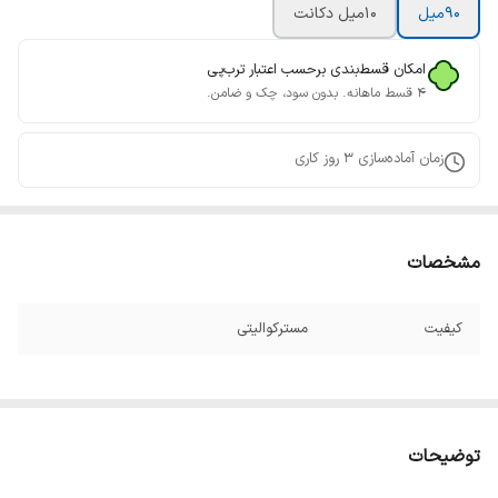
90میل
10میل دکانت
امکان قسط‌بندی برحسب اعتبار ترب‌پی
۴ قسط ماهانه. بدون سود، چک و ضامن.
زمان آماده‌سازی
3
روز کاری
مشخصات
کیفیت
مسترکوالیتی
توضیحات