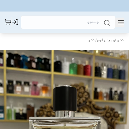
ادکلن اورجینال آتوور
/
ادکلن