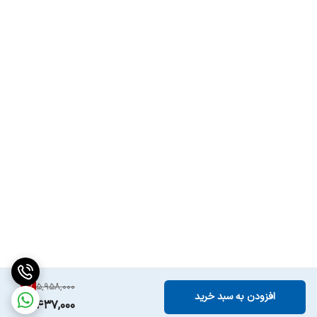
8
%
5,958,000
افزودن به سبد خرید
5,437,000