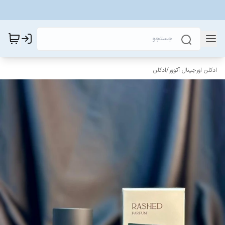
ادکلن اورجینال آتوور
/
ادکلن