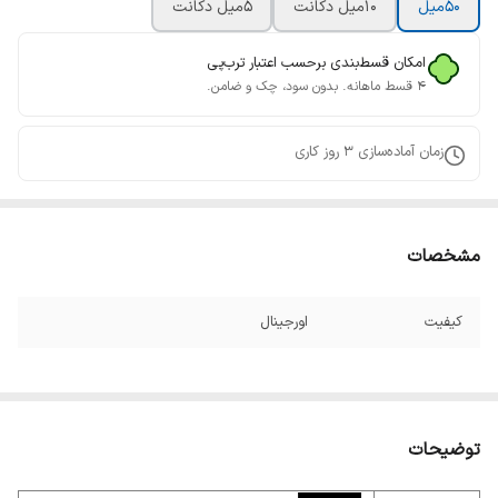
50میل
10میل دکانت
5میل دکانت
امکان قسط‌بندی برحسب اعتبار ترب‌پی
۴ قسط ماهانه. بدون سود، چک و ضامن.
زمان آماده‌سازی
3
روز کاری
مشخصات
کیفیت
اورجینال
توضیحات